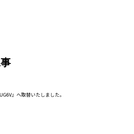
工事
13UG6V』へ取替いたしました。