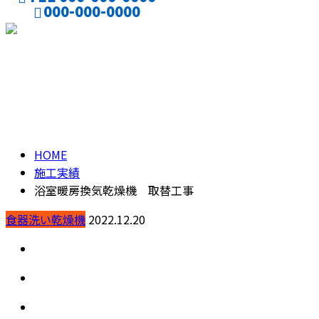
000-000-0000
CONTACT
ENTRY
施工実績
HOME
施工実績
浴室暖房換気乾燥機 取替工事
食器洗い乾燥機
2022.12.20