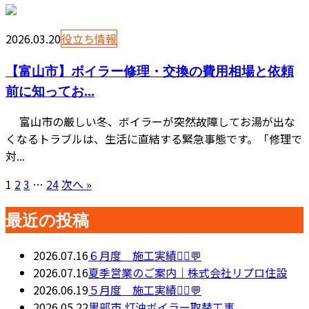
2026.03.20
役立ち情報
【富山市】ボイラー修理・交換の費用相場と依頼
前に知ってお...
富山市の厳しい冬、ボイラーが突然故障してお湯が出な
くなるトラブルは、生活に直結する緊急事態です。「修理で
対...
1
2
3
…
24
次へ »
最近の投稿
2026.07.16
６月度 施工実績👷‍♂️💬
2026.07.16
夏季営業のご案内｜株式会社リプロ住設
2026.06.19
５月度 施工実績👷‍♂️💬
2026.05.22
黒部市 灯油ボイラー取替工事