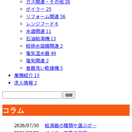
ガス関連・その他
26
ボイラー
25
リフォーム関連
56
レンジフード
6
水道関連
11
石油給湯機
13
給排水設備関連
2
電気温水器
49
電気関連
2
食器洗い乾燥機
5
業務紹介
15
求人情報
2
コラム
2026/07/30
給湯器の種類や選ぶポ…