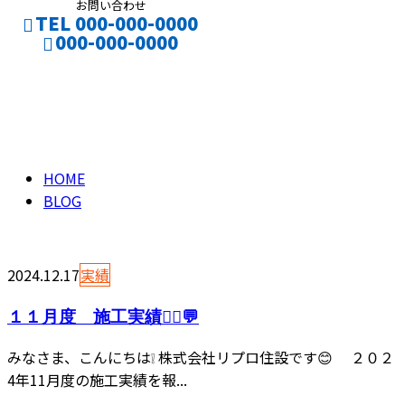
お問い合わせ
TEL 000-000-0000
000-000-0000
ブログ
CONTACT
ENTRY
BLOG
HOME
BLOG
2024.12.17
実績
１１月度 施工実績👷‍♂️💬
みなさま、こんにちは❕ 株式会社リプロ住設です😊 ２０２
4年11月度の施工実績を報...