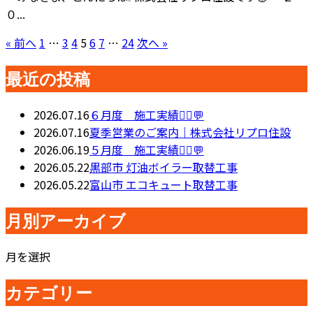
０...
« 前へ
1
…
3
4
5
6
7
…
24
次へ »
最近の投稿
2026.07.16
６月度 施工実績👷‍♂️💬
2026.07.16
夏季営業のご案内｜株式会社リプロ住設
2026.06.19
５月度 施工実績👷‍♂️💬
2026.05.22
黒部市 灯油ボイラー取替工事
2026.05.22
富山市 エコキュート取替工事
月別アーカイブ
月を選択
カテゴリー