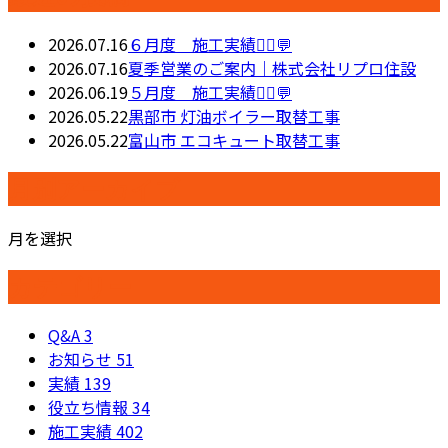
2026.07.16
６月度 施工実績👷‍♂️💬
2026.07.16
夏季営業のご案内｜株式会社リプロ住設
2026.06.19
５月度 施工実績👷‍♂️💬
2026.05.22
黒部市 灯油ボイラー取替工事
2026.05.22
富山市 エコキュート取替工事
月別アーカイブ
月を選択
カテゴリー
Q&A
3
お知らせ
51
実績
139
役立ち情報
34
施工実績
402