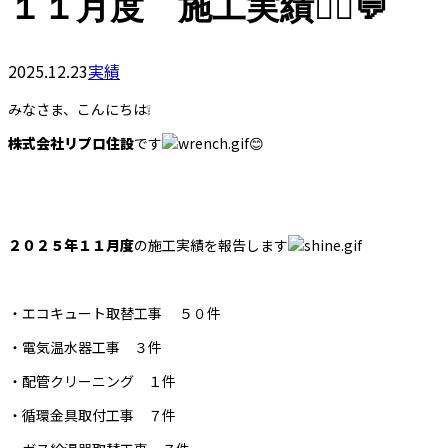
１１月度 施工実績👷‍♂️💬
2025.12.23
実績
みなさま、こんにちは❕
株式会社リプロ住設
です
😊
２０２５年１１月度
の施工実績を報告します
・エコキュート取替工事 ５０件
・電気温水器工事 ３件
・配管クリーニング １件
・循環金具取付工事 ７件