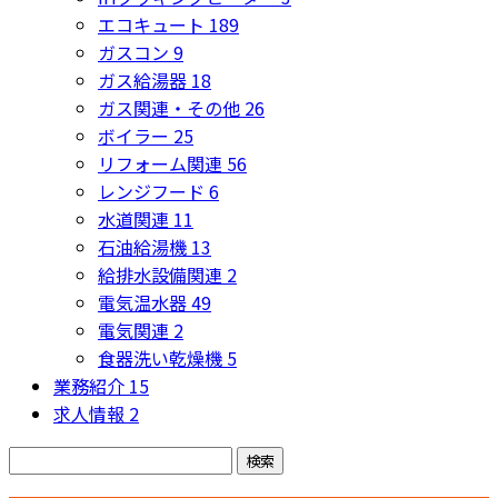
エコキュート
189
ガスコン
9
ガス給湯器
18
ガス関連・その他
26
ボイラー
25
リフォーム関連
56
レンジフード
6
水道関連
11
石油給湯機
13
給排水設備関連
2
電気温水器
49
電気関連
2
食器洗い乾燥機
5
業務紹介
15
求人情報
2