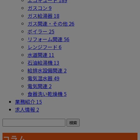
エコキュート
189
ガスコン
9
ガス給湯器
18
ガス関連・その他
26
ボイラー
25
リフォーム関連
56
レンジフード
6
水道関連
11
石油給湯機
13
給排水設備関連
2
電気温水器
49
電気関連
2
食器洗い乾燥機
5
業務紹介
15
求人情報
2
コラム