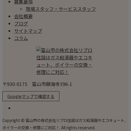
募集要項
現場スタッフ・サービススタッフ
会社概要
ブログ
サイトマップ
コラム
〒930-0175 富山市願海寺396-1
Googleマップで確認する
Copyright © 富山市の株式会社リプロ住設はガス給湯器やエコキュート、
ボイラーの交換・修理にご対応！. All rights reserved.
ホーム
電話
メール
マップ