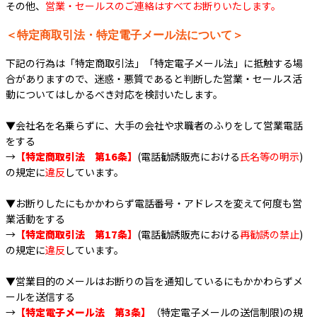
その他、
営業・セールスのご連絡はすべてお断りいたします。
＜特定商取引法・特定電子メール法について＞
下記の行為は「特定商取引法」「特定電子メール法」に抵触する場
合がありますので、迷惑・悪質であると判断した営業・セールス活
動についてはしかるべき対応を検討いたします。
▼会社名を名乗らずに、大手の会社や求職者のふりをして営業電話
をする
→
【特定商取引法 第16条】
(電話勧誘販売における
氏名等の明示
)
の規定に
違反
しています。
▼お断りしたにもかかわらず電話番号・アドレスを変えて何度も営
業活動をする
→
【特定商取引法 第17条】
(電話勧誘販売における
再勧誘の禁止
)
の規定に
違反
しています。
▼営業目的のメールはお断りの旨を通知しているにもかかわらずメ
ールを送信する
→
【特定電子メール法 第3条】
（特定電子メールの送信制限)の規