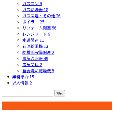
ガスコン
9
ガス給湯器
18
ガス関連・その他
26
ボイラー
25
リフォーム関連
56
レンジフード
6
水道関連
11
石油給湯機
13
給排水設備関連
2
電気温水器
49
電気関連
2
食器洗い乾燥機
5
業務紹介
15
求人情報
2
コラム