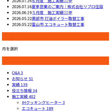
2026.07.16
６月度 施工実績👷‍♂️💬
2026.07.16
夏季営業のご案内｜株式会社リプロ住設
2026.06.19
５月度 施工実績👷‍♂️💬
2026.05.22
黒部市 灯油ボイラー取替工事
2026.05.22
富山市 エコキュート取替工事
月別アーカイブ
月を選択
カテゴリー
Q&A
3
お知らせ
51
実績
139
役立ち情報
34
施工実績
402
IHクッキングヒーター
3
エコキュート
189