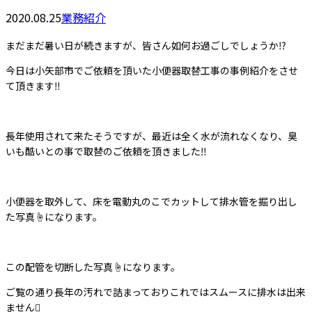
2020.08.25
業務紹介
まだまだ暑い日が続きますが、皆さん如何お過ごしでしょうか⁉️
今日は小矢部市でご依頼を頂いた小便器取替工事の事例紹介をさせ
て頂きます‼️
長年使用されて来たそうですが、最近は全く水が流れなくなり、臭
いも酷いとの事で取替のご依頼を頂きました‼️
小便器を取外して、床を電動丸のこでカットして排水管を掘り出し
た写真☝️になります。
この配管を切断した写真☝️になります。
ご覧の通り長年の汚れで詰まっておりこれではスムースに排水は出来
ません