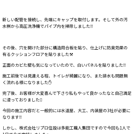
新しい配管を接続し、先端にキャップを取付します。そして外の汚
水桝から高圧洗浄機でパイプ内を掃除しました‼️
その後、穴を開けた部分に構造用合板を貼り、仕上げに防臭効果の
有るクッションフロアを貼りました⚒
正面のカビた壁も気になっていたので、白いパネルを貼りました‼️
施工前後では見違える程、トイレが綺麗になり、また排水も問題無
く流れる様になりました✋
完了後、お客様が大変喜んで下さり私もやって良かったなと自己満足
に浸っておりました
今回の施工内容だと一般的には水道屋、大工、内装屋の3社が必要に
なります‼️
しかし、株式会社リプロ住設は多能工職人集団ですので今回も1人で