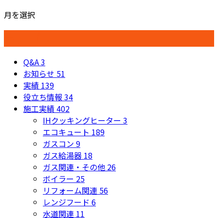
月を選択
カテゴリー
Q&A
3
お知らせ
51
実績
139
役立ち情報
34
施工実績
402
IHクッキングヒーター
3
エコキュート
189
ガスコン
9
ガス給湯器
18
ガス関連・その他
26
ボイラー
25
リフォーム関連
56
レンジフード
6
水道関連
11