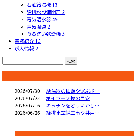
石油給湯機
13
給排水設備関連
2
電気温水器
49
電気関連
2
食器洗い乾燥機
5
業務紹介
15
求人情報
2
コラム
2026/07/30
給湯器の種類や選ぶポ…
2026/07/23
ボイラー交換の目安
2026/07/16
キッチンをどうにかし…
2026/06/26
給排水設備工事や井戸…