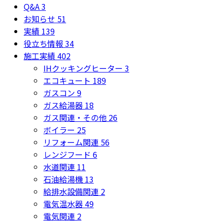
Q&A
3
お知らせ
51
実績
139
役立ち情報
34
施工実績
402
IHクッキングヒーター
3
エコキュート
189
ガスコン
9
ガス給湯器
18
ガス関連・その他
26
ボイラー
25
リフォーム関連
56
レンジフード
6
水道関連
11
石油給湯機
13
給排水設備関連
2
電気温水器
49
電気関連
2