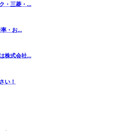
・三菱・...
・お...
株式会社...
さい！