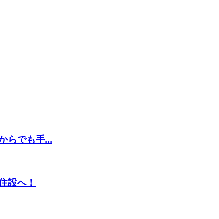
らでも手...
住設へ！