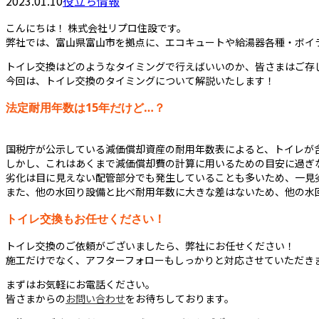
2023.01.10
役立ち情報
こんにちは！ 株式会社リプロ住設です。
弊社では、富山県富山市を拠点に、エコキュートや給湯器各種・ボイ
トイレ交換はどのようなタイミングで行えばいいのか、皆さまはご存
今回は、トイレ交換のタイミングについて解説いたします！
法定耐用年数は15年だけど…？
国税庁が公示している減価償却資産の耐用年数表によると、トイレが含
しかし、これはあくまで減価償却費の計算に用いるための目安に過ぎ
劣化は目に見えない配管部分でも発生していることも多いため、一見
また、他の水回り設備と比べ耐用年数に大きな差はないため、他の水
トイレ交換もお任せください！
トイレ交換のご依頼がございましたら、弊社にお任せください！
施工だけでなく、アフターフォローもしっかりと対応させていただき
まずはお気軽にお電話ください。
皆さまからの
お問い合わせ
をお待ちしております。