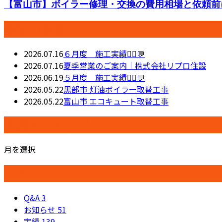
【富山市】ボイラー修理・交換の費用相場と依頼前に
最近の投稿
2026.07.16
６月度 施工実績👷‍♂️💬
2026.07.16
夏季営業のご案内｜株式会社リプロ住設
2026.06.19
５月度 施工実績👷‍♂️💬
2026.05.22
黒部市 灯油ボイラー取替工事
2026.05.22
富山市 エコキュート取替工事
月別アーカイブ
月を選択
カテゴリー
Q&A
3
お知らせ
51
実績
139